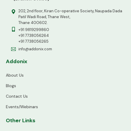
202, 2nd floor, Kiran Co-operative Society, Naupada Dada
Patil Wadi Road, Thane West,
Thane 400602.
+91 9819299860
+91 7738056264
+91 7738056265
info@addonix.com
Addonix
About Us
Blogs
Contact Us
Events/Webinars
Other Links