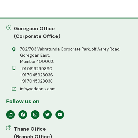
Goregaon Office
(Corporate Office)
702/703 Vakratunda Corporate Park, off Aarey Road,
Goregoan East,
Mumbai 400063.
+91 9819299860
+91 7045928036
+91 7045928038
info@addonix.com
Follow us on
Thane Office
(Branch Office)